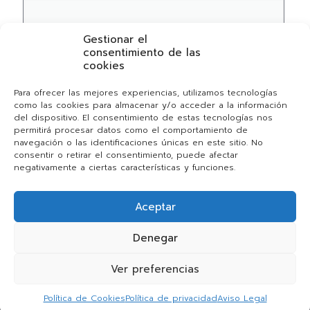
Gestionar el
Web
consentimiento de las
cookies
Para ofrecer las mejores experiencias, utilizamos tecnologías
como las cookies para almacenar y/o acceder a la información
Guarda mi nombre, correo electrónico y web en
del dispositivo. El consentimiento de estas tecnologías nos
este navegador para la próxima vez que comente.
permitirá procesar datos como el comportamiento de
navegación o las identificaciones únicas en este sitio. No
consentir o retirar el consentimiento, puede afectar
negativamente a ciertas características y funciones.
Aceptar
Denegar
Ver preferencias
web designed by
mancomputer.com
Política de Cookies
Política de privacidad
Aviso Legal