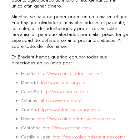
odontológica pueda abrir una clínica dental con el
único afan ganar dinero.
Mientras se trata de poner orden en un tema en el que
–no hay que olvidarlo- el más afectado es el paciente,
los colegios de odontólogos y protésicos articulan
mecanismos para que afectados por malas práxis tenga
capacidad de defenderse ante presuntos abusos. Y,
sobre todo, de informarse.
En Bredent hemos querido agrupar todas sus
direcciones en un único post:
España:
http://www.consejodentistas.es/
Madrid:
http://www.coem.org.es/
Cataluña:
http://www.coec.cat/es/
Asturias:
http://www.codes.es/
Aragón:
http://www.dentistasaragon.es/
Navarra:
http://www.colegiodentistasnavarra.es/
Cantabria:
http://www.odocan.com/
Castilla y León:
http://www.colegiodedentistas.com/