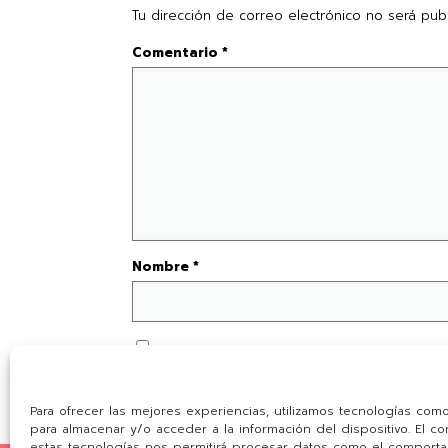
Tu dirección de correo electrónico no será publ
Comentario
*
Nombre
*
Guarda mi nombre, correo electrónico y we
Para ofrecer las mejores experiencias, utilizamos tecnologías com
para almacenar y/o acceder a la información del dispositivo. El c
estas tecnologías nos permitirá procesar datos como el comport