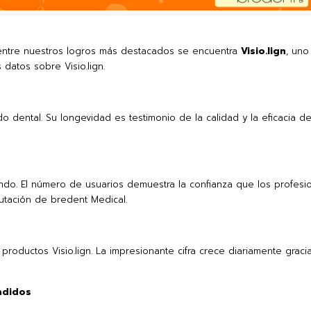
y entre nuestros logros más destacados se encuentra
Visio.lign
, uno
datos sobre Visio.lign.
ado dental. Su longevidad es testimonio de la calidad y la eficacia 
undo. El número de usuarios demuestra la confianza que los profesi
putación de bredent Medical.
productos Visio.lign. La impresionante cifra crece diariamente graci
endidos