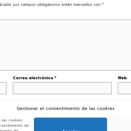
icada.
Los campos obligatorios están marcados con
*
Correo electrónico
*
Web
Gestionar el consentimiento de las cookies
b en este navegador para la próxima vez que comente.
o las cookies
onsentimiento de
amiento de