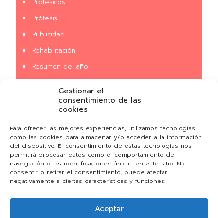
Protésicos
Prótesis
Publicidad
Rehabilitación
Resumen del año
Salud
Gestionar el
Sin categoría
consentimiento de las
cookies
Tecnología
Para ofrecer las mejores experiencias, utilizamos tecnologías
Terapia
como las cookies para almacenar y/o acceder a la información
del dispositivo. El consentimiento de estas tecnologías nos
Tratamiento
permitirá procesar datos como el comportamiento de
Traumatismos
navegación o las identificaciones únicas en este sitio. No
consentir o retirar el consentimiento, puede afectar
Universidad
negativamente a ciertas características y funciones.
Aceptar