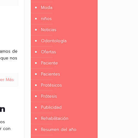
Moda
niños
Noticias
Odontología
lamos de
Ofertas
s que nos
Paciente
Pacientes
eer Más
Protésicos
Prótesis
en
Publicidad
Rehabilitación
tos
r con
Resumen del año