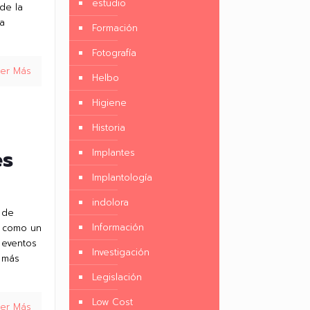
estudio
de la
 a
Formación
Fotografía
eer Más
Helbo
Higiene
Historia
es
Implantes
Implantología
indolora
s de
Información
n como un
 eventos
Investigación
s más
Legislación
Low Cost
eer Más