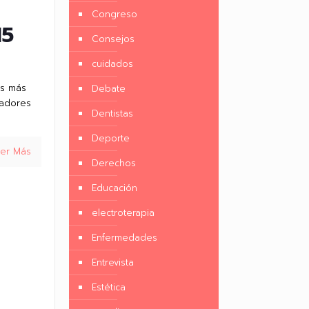
Congreso
15
Consejos
cuidados
os más
Debate
vadores
Dentistas
Deporte
eer Más
Derechos
Educación
electroterapia
Enfermedades
Entrevista
Estética