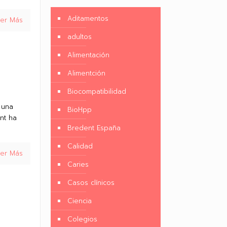
Aditamentos
eer Más
adultos
Alimentación
Alimentción
Biocompatibilidad
 una
BioHpp
ent ha
Bredent España
Calidad
eer Más
Caries
Casos clínicos
Ciencia
Colegios