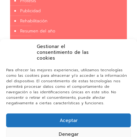
Prótesis
Publicidad
Rehabilitación
Resumen del año
Salud
Gestionar el
Sin categoría
consentimiento de las
cookies
Tecnología
Para ofrecer las mejores experiencias, utilizamos tecnologías
Terapia
como las cookies para almacenar y/o acceder a la información
del dispositivo. El consentimiento de estas tecnologías nos
Tratamiento
permitirá procesar datos como el comportamiento de
Traumatismos
navegación o las identificaciones únicas en este sitio. No
consentir o retirar el consentimiento, puede afectar
Universidad
negativamente a ciertas características y funciones.
Aceptar
Denegar